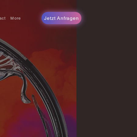
Jetzt Anfragen
act
More